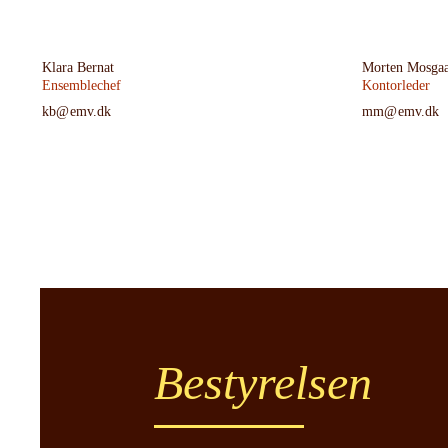
Klara Bernat
Morten Mosga
Ensemblechef
Kontorleder
kb@emv.dk
mm@emv.dk
Bestyrelsen