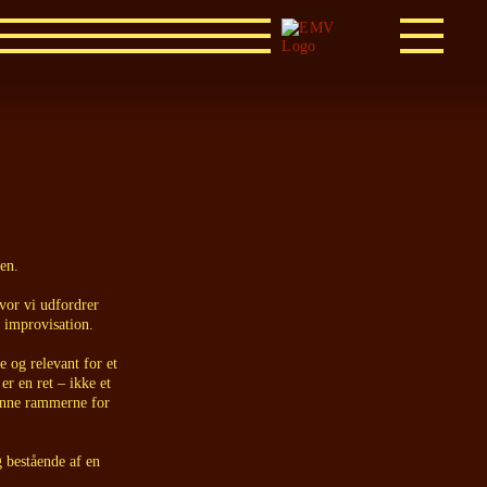
en.
vor vi udfordrer
 improvisation.
 og relevant for et
r en ret – ikke et
danne rammerne for
 bestående af en