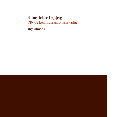
Sanne Helene Højbjerg
PR- og kommunikationsansvarlig
sh@emv.dk