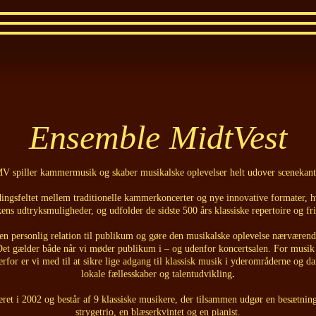
Ensemble MidtVest
V spiller kammermusik og skaber musikalske oplevelser helt udover scenekant
dingsfeltet mellem traditionelle kammerkoncerter og nye innovative formater, h
s udtryksmuligheder, og udfolder de sidste 500 års klassiske repertoire og fri
 en personlig relation til publikum og gøre den musikalske oplevelse nærværende
et gælder både når vi møder publikum i – og udenfor koncertsalen. For musik e
erfor er vi med til at sikre lige adgang til klassisk musik i yderområderne og 
lokale fællesskaber og talentudvikling
.
ret i 2002 og består af 9 klassiske musikere, der tilsammen udgør en besætning
strygetrio, en blæserkvintet og en pianist.