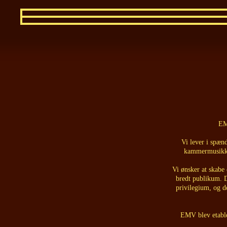
EM
Vi lever i spæn
kammermusikken
Vi ønsker at skabe
bredt publikum. D
privilegium, og d
EMV blev etable