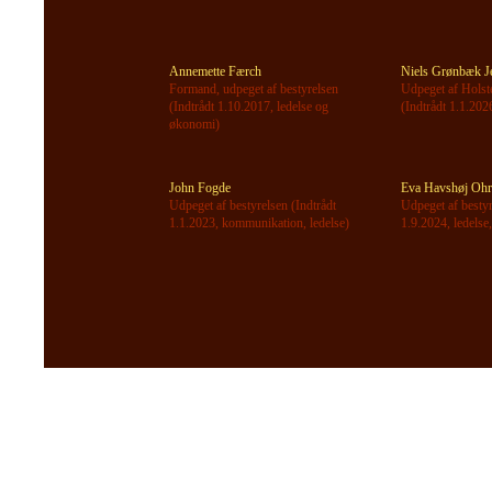
Annemette Færch
Niels Grønbæk J
Formand, udpeget af bestyrelsen
Udpeget af Hol
(Indtrådt 1.10.2017, ledelse og
(Indtrådt 1.1.2026
økonomi)
John Fogde
Eva Havshøj Ohr
Udpeget af bestyrelsen (Indtrådt
Udpeget af bestyr
1.1.2023, kommunikation, ledelse)
1.9.2024, ledelse