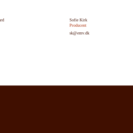
ard
Sofie Kirk
Producent
sk@emv.dk