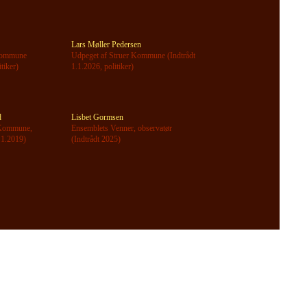
Lars Møller Pedersen
Kommune
Udpeget af Struer Kommune (Indtrådt
itiker)
1.1.2026, politiker)
d
Lisbet Gormsen
 Kommune,
Ensemblets Venner, observatør
1.1.2019)
(Indtrådt 2025)