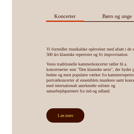
Koncerter
Børn og unge
Vi formidler musikalske oplevelser med afsæt i de s
500 års klassiske repertoire og fri improvisation.
Vores traditionelle kammerkoncerter tæller bl.a.
koncertserier som ”Den klassiske serie”, der byder 
bedste og mest populære værker fra kammerrepertoi
portrætkoncerter af ensemblets musikere samt konce
med internationalt anerkendte solister og
samarbejdspartnere fra ind-og udland.
Læs mere