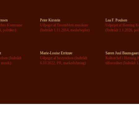
ensen
Peter Kirstein
Lea F. Poulsen
stebro Kommune
Udpeget af Ensemblets musikere
Udpeget af Herning 
, politiker)
(Indtrådt 1.11.2014, medarbejder)
(Indtrådt 1.1.2026, pol
t
Marie-Louise Erritzøe
Søren Juul Baunsgaar
elsen (Indtrådt
Udpeget af bestyrelsen (Indtrådt
Kulturchef i Herning
, musik)
6.10.2022, PR, markedsføring)
tilforordnet (Indtrådt 