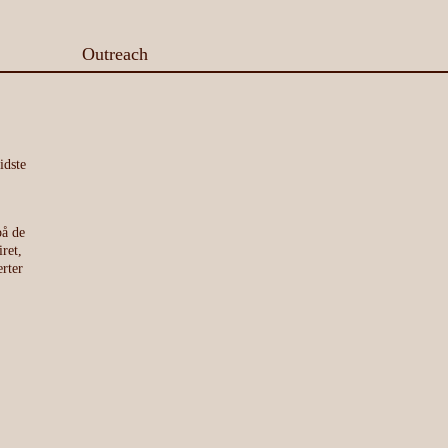
Outreach
idste
på de
ret,
rter